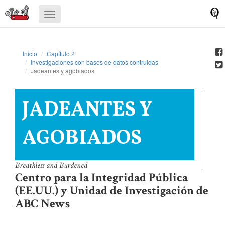
Desplegar
navegación
Inicio
Capítulo 2
Investigaciones con bases de datos contruidas
Jadeantes y agobiados
JADEANTES Y
AGOBIADOS
Breathless and Burdened
Centro para la Integridad Pública
(EE.UU.) y Unidad de Investigación de
ABC News